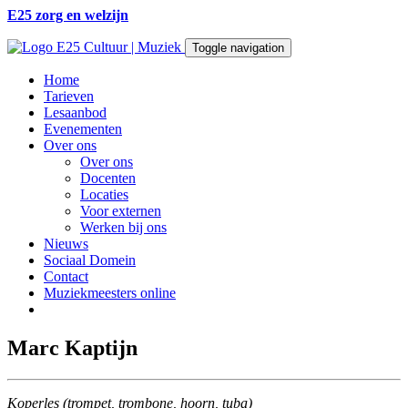
E25 zorg en welzijn
Toggle navigation
Home
Tarieven
Lesaanbod
Evenementen
Over ons
Over ons
Docenten
Locaties
Voor externen
Werken bij ons
Nieuws
Sociaal Domein
Contact
Muziekmeesters online
Marc Kaptijn
Koperles (trompet, trombone, hoorn, tuba)