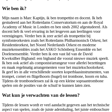
Wie ben ik?
Mijn naam is Marc Kaptijn, ik ben trompettist en docent. Ik heb
gestudeerd aan het Rotterdams Conservatorium en aan de Royal
Academy of Music in Londen en ben sinds 2002 afgestudeerd. Als
docent heb ik veel ervaring in het lesgeven aan leerlingen voor
verenigingen. Verder ben ik zeer actief als trompettist bij
symfonieorkesten zoals het Rotterdams Philharmonisch Orkest, het
Residentieorkest, het Noord Nederlands Orkest en moderne
muziekensembles zoals het ASKO Schönberg Ensemble en het
Doelenensemble. Verder ben ik een vast lid van de David
Kweksilber Bigband: een bigband die vooral nieuwe muziek speelt.
Ik ben ook actief als componist/arrangeur voor allerlei bezettingen
en maak regelmatig arrangementen voor het muziekschoolorkest.
Ik geef les in alle verschillende soorten koperblaasinstrumenten, van
trompet, cornet en flügelhoorn (bugel) tot trombone, hoorn en tuba.
Tijdens de trombonelessen zal ik op een kleine sopraantrombone
spelen om de posities van de schuif te kunnen laten zien.
Wat kun je verwachten van de lessen?
Tijdens de lessen wordt er veel aandacht gegeven aan het technische
aspect van spelen, zoals de juiste ademhaling, het juiste embouchure